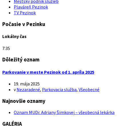
Mestský podnik služieb
Plaváreň Pezinok
TV Pezinok
Počasie v Pezinku
Lokálny čas
7:35
Dôležitý oznam
Parkovanie v meste Pezinok od 1. apríla 2025
19. mája 2025
v
Nezaradené
,
Parkovacia služba
,
Všeobecné
Najnovšie oznamy
Oznam MUDr. Adriany Šimkovej – všeobecná lekárka
GALÉRIA