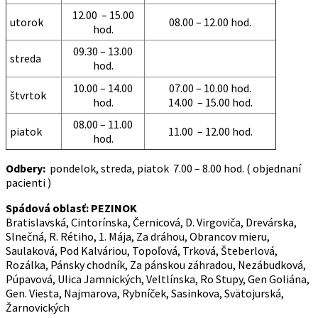
12.00 – 15.00
utorok
08.00 – 12.00 hod.
hod.
09.30 – 13.00
streda
hod.
10.00 – 14.00
07.00 – 10.00 hod.
štvrtok
hod.
14.00 – 15.00 hod.
08.00 – 11.00
piatok
11.00 – 12.00 hod.
hod.
Odbery:
pondelok, streda, piatok 7.00 – 8.00 hod. ( objednaní
pacienti )
Spádová oblasť: PEZINOK
Bratislavská, Cintorínska, Černicová, D. Virgoviča, Drevárska,
Slnečná, R. Rétiho, 1. Mája, Za dráhou, Obrancov mieru,
Saulaková, Pod Kalváriou, Topoľová, Trková, Šteberlová,
Rozálka, Pánsky chodník, Za pánskou záhradou, Nezábudková,
Púpavová, Ulica Jamnických, Veltlínska, Ro Stupy, Gen Goliána,
Gen. Viesta, Najmarova, Rybníček, Sasinkova, Svätojurská,
Žarnovických