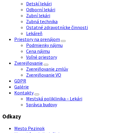
Detskí lekári
Odborní lekári
Zubní lekári
Zubná technika
Ostatné zdravotnícke činnosti
Lekáreň
Priestory na prenájom
Podmienky nájmu
Cena nájmu
Voľné priestory
Zverejňovanie
Zverejňovanie zmlúv
Zverejňovanie VO
GDPR
Galérie
Kontakty
Mestská poliklinika – Lekári
Správca budovy
Odkazy
Mesto Pezinok