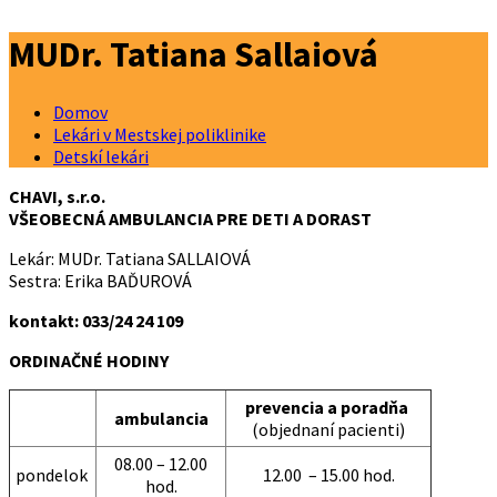
MUDr. Tatiana Sallaiová
Domov
Lekári v Mestskej poliklinike
Detskí lekári
CHAVI, s.r.o.
VŠEOBECNÁ AMBULANCIA PRE DETI A DORAST
Lekár: MUDr. Tatiana SALLAIOVÁ
Sestra: Erika BAĎUROVÁ
kontakt: 033/24 24 109
ORDINAČNÉ HODINY
prevencia a poradňa
ambulancia
(objednaní pacienti)
08.00 – 12.00
pondelok
12.00 – 15.00 hod.
hod.