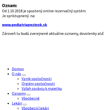
Oznam:
Od 1.10.2018 je spustený online rezervačný systém.
Je sprístupnený na:
www.pediatriapezinok.sk
Zároveň tu budú zverejnené aktuálne oznamy, dovolenky atď.
Domov
O nás
Vznik spoločnosti
Orgány spoločnosti
Vzťah správcu k majetku
Oznamy
Všeobecné
Lekári
Všeobecní lekári