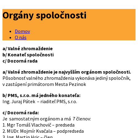
Orgány spoločnosti
Domov
O nás
a/ Valné zhromaždenie
b/ Konateľ spoločnosti
c/ Dozorná rada
a/ Valné zhromaždenie je najvyšším orgánom spoločnosti.
Pôsobnosť valného zhromaždenia vykonáva jediný spoločník,
v zastúpení primátorom Mesta Pezinok
b/ PMS, s.r.o. má jedného konateľa:
Ing. Juraj Pátek – riaditeľ PMS, s.r.o.
c/ Dozorná rada:
Je samostatným orgánom a má 7 členov:
1. Mgr Tomáš Vlachovič – predseda
2.
MUDr. Mojmír Kvačala – podpredseda
3. Ing. Martin Hric – člen