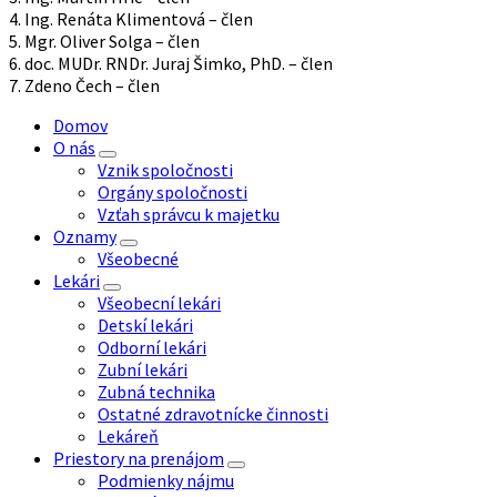
4. Ing. Renáta Klimentová – člen
5. Mgr. Oliver Solga – člen
6. doc. MUDr. RNDr. Juraj Šimko, PhD. – člen
7. Zdeno Čech – člen
Domov
O nás
Vznik spoločnosti
Orgány spoločnosti
Vzťah správcu k majetku
Oznamy
Všeobecné
Lekári
Všeobecní lekári
Detskí lekári
Odborní lekári
Zubní lekári
Zubná technika
Ostatné zdravotnícke činnosti
Lekáreň
Priestory na prenájom
Podmienky nájmu