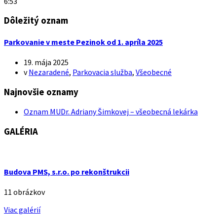
6:53
Dôležitý oznam
Parkovanie v meste Pezinok od 1. apríla 2025
19. mája 2025
v
Nezaradené
,
Parkovacia služba
,
Všeobecné
Najnovšie oznamy
Oznam MUDr. Adriany Šimkovej – všeobecná lekárka
GALÉRIA
Budova PMS, s.r.o. po rekonštrukcii
11 obrázkov
Viac galérií