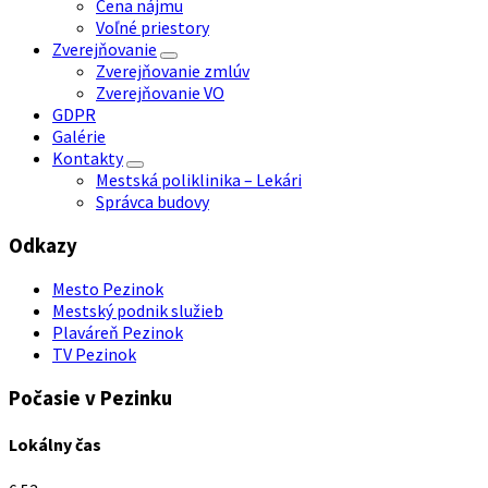
Cena nájmu
Voľné priestory
Zverejňovanie
Zverejňovanie zmlúv
Zverejňovanie VO
GDPR
Galérie
Kontakty
Mestská poliklinika – Lekári
Správca budovy
Odkazy
Mesto Pezinok
Mestský podnik služieb
Plaváreň Pezinok
TV Pezinok
Počasie v Pezinku
Lokálny čas