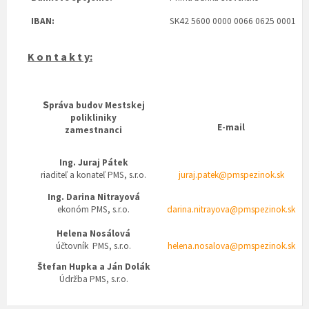
IBAN:
SK42 5600 0000 0066 0625 0001
K o n t a k t y:
S
práva budov Mestskej
polikliniky
E-mail
zamestnanci
Ing. Juraj Pátek
riaditeľ a konateľ PMS, s.r.o.
juraj.patek@pmspezinok.sk
Ing. Darina Nitrayová
ekonóm PMS, s.r.o.
darina.nitrayova@pmspezinok.sk
Helena Nosálová
účtovník PMS, s.r.o.
helena.nosalova@pmspezinok.sk
Štefan Hupka a Ján Dolák
Údržba PMS, s.r.o.