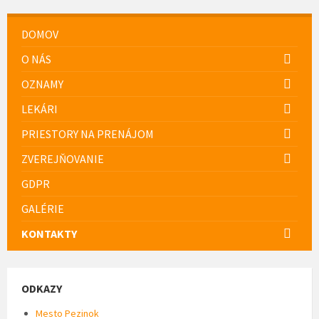
DOMOV
O NÁS
OZNAMY
LEKÁRI
PRIESTORY NA PRENÁJOM
ZVEREJŇOVANIE
GDPR
GALÉRIE
KONTAKTY
ODKAZY
Mesto Pezinok