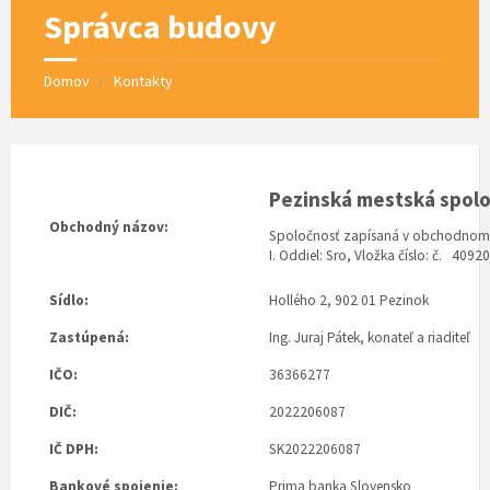
Správca budovy
Domov
Kontakty
Pezinská mestská spoloč
Obchodný názov:
Spoločnosť zapísaná v obchodnom re
I. Oddiel: Sro, Vložka číslo: č. 4092
Sídlo:
Hollého 2, 902 01 Pezinok
Zastúpená:
Ing. Juraj Pátek, konateľ a riaditeľ
IČO:
36366277
DIČ:
2022206087
IČ DPH:
SK2022206087
Bankové spojenie:
Prima banka Slovensko