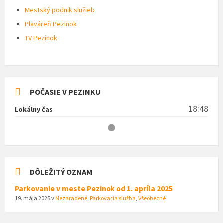
Mestský podnik služieb
Plaváreň Pezinok
TV Pezinok
POČASIE V PEZINKU
18:48
Lokálny čas
DÔLEŽITÝ OZNAM
Parkovanie v meste Pezinok od 1. apríla 2025
19. mája 2025
v
Nezaradené
,
Parkovacia služba
,
Všeobecné